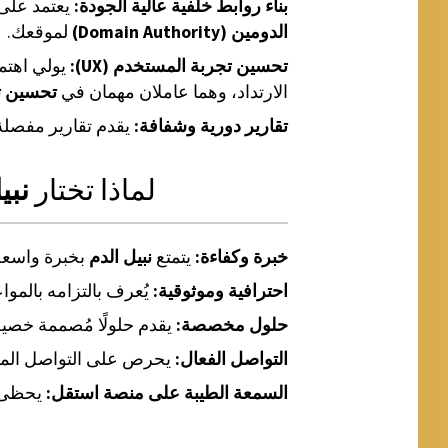
بناء روابط خلفية عالية الجودة:
يعتمد على
الدومين (Domain Authority)
لموقعك.
تحسين تجربة المستخدم (UX):
يولي اهتم
الارتداد، وهما عاملان مهمان في
تحسين ت
تقارير دورية وشفافة:
يقدم تقارير مفصلة
لماذا تختار
نبي
خبرة وكفاءة:
يتمتع
نبيل الدم
بخبرة واسعة
احترافية وموثوقية:
يُعرف بالتزامه بالموا
حلول مخصصة:
يقدم حلولًا مُصممة خصيص
التواصل الفعال:
يحرص على التواصل المستم
السمعة الطيبة على منصة استقل:
يحظى بت