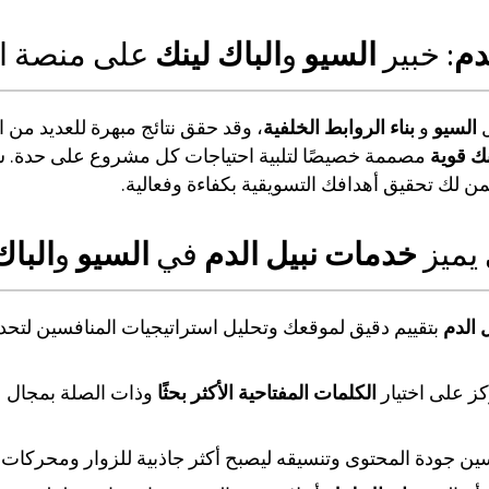
دم
: خبير
السيو
و
الباك لينك
على منصة ا
ل
السيو
و
بناء الروابط الخلفية
، وقد حقق نتائج مبهرة للعديد من ا
نك قوية
مصممة خصيصًا لتلبية احتياجات كل مشروع على حدة. 
 لك تحقيق أهدافك التسويقية بكفاءة وفعالية.
 يميز
خدمات نبيل الدم
في
السيو
و
الباك
ل الدم
بتقييم دقيق لموقعك وتحليل استراتيجيات المنافسين لتح
ز على اختيار
الكلمات المفتاحية الأكثر بحثًا
وذات الصلة بمجال 
 جودة المحتوى وتنسيقه ليصبح أكثر جاذبية للزوار ومحركات 