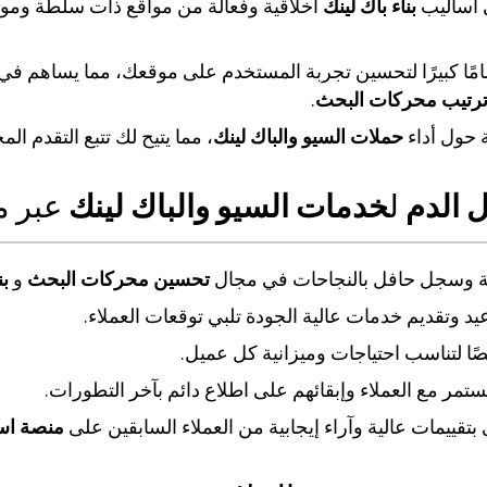
 أساليب
بناء باك لينك
أخلاقية وفعالة من مواقع ذات سلطة وموثوق
امًا كبيرًا لتحسين تجربة المستخدم على موقعك، مما يساهم في
رتيب محركات البحث
.
 حول أداء
حملات السيو والباك لينك
، مما يتيح لك تتبع التقدم ال
ل الدم
ل
خدمات السيو والباك لينك
عبر م
 وسجل حافل بالنجاحات في مجال
تحسين محركات البحث
و
بن
عيد وتقديم خدمات عالية الجودة تلبي توقعات العملاء.
ًا لتناسب احتياجات وميزانية كل عميل.
ر مع العملاء وإبقائهم على اطلاع دائم بآخر التطورات.
قييمات عالية وآراء إيجابية من العملاء السابقين على
منصة اس