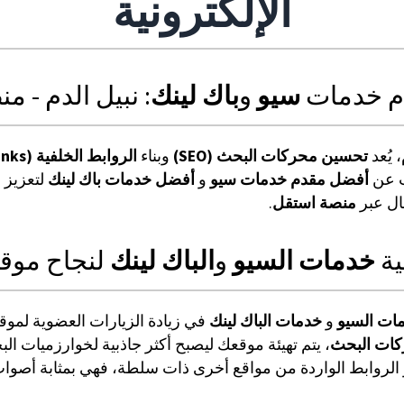
الإلكترونية
م خدمات
سيو
و
باك لينك
: نبيل الدم - 
 يُعد
تحسين محركات البحث (SEO)
وبناء
الروابط الخلفية (Backlinks)
ث عن
أفضل مقدم خدمات سيو
و
أفضل خدمات باك لينك
لتعزيز 
ال عبر
منصة استقل
.
ية
خدمات السيو
و
الباك لينك
لنجاح موق
ات السيو
و
خدمات الباك لينك
في زيادة الزيارات العضوية لمو
ات البحث
، يتم تهيئة موقعك ليصبح أكثر جاذبية لخوارزميات 
و الروابط الواردة من مواقع أخرى ذات سلطة، فهي بمثابة أصوا